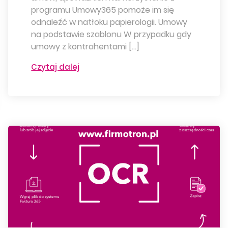
programu Umowy365 pomoże im się
odnaleźć w natłoku papierologii. Umowy
na podstawie szablonu W przypadku gdy
umowy z kontrahentami […]
Czytaj dalej