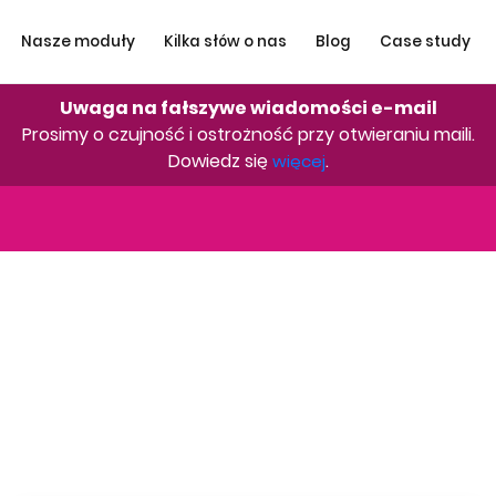
Nasze moduły
Kilka słów o nas
Blog
Case study
Uwaga na fałszywe wiadomości e-mail
Prosimy o czujność i ostrożność przy otwieraniu maili.
Dowiedz się
.
więcej