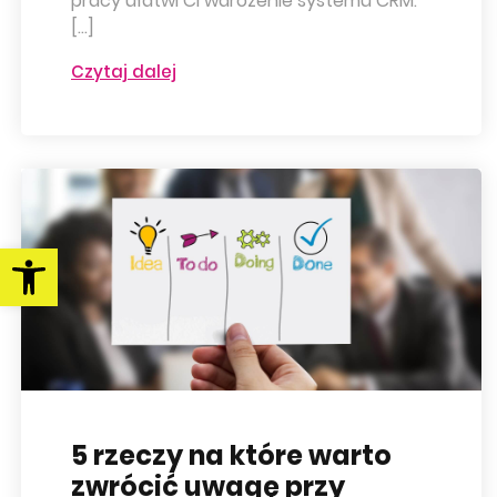
pracy ułatwi Ci wdrożenie systemu CRM.
[…]
Czytaj dalej
Otwórz pasek narzędzi
5 rzeczy na które warto
zwrócić uwagę przy