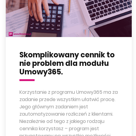
Skomplikowany cennik to
nie problem dla modułu
Umowy365.
Korzystanie z programu Umowy365 ma za
zadanie przede wszystkim ułatwić pracę.
Jego głównym zadaniem jest
zautomatyzowanie rozliczeń z klientami.
Niezależnie od tego z jakiego rodzaju
cennika korzystasz – program jest
przygotowany na wszystkie możliwości.