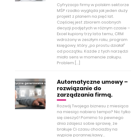
Cyfryzacja firmy w polskim sektorze
MŚP rzadko wygląda jak jeden duży
projekt z planem na pięć lat.
Częściej jest zbiorem osobnych
decyzji podjętych w różnym czasie –
Excel kupiony trzy lata temu, CRM
wdrożony w zeszłym roku, program
księgowy, który „po prostu działał”
od początku. Każde z tych narzędzi
miało sens w momencie zakupu.
Problem […]
Automatyczne umowy –
rozwiązanie do
zarządzania firmą.
Rozwój Twojego biznesu z miesiąca
na miesiąc nabiera tempa? Nic tylko
się cieszyć! Pomimo to pewnego
dnia zdajesz sobie sprawę, że
brakuje Ci czasu chociażby na
wypicie porannej kawy…