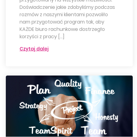
Doświadczenie jakie zdobyliśmy podczas
rozmów z naszymi klientami pozwoliło
nam przygotować program tak, aby
KAŻDE biuro rachunkowe dostrzegło
korzyści z pracy […]
Czytaj dalej