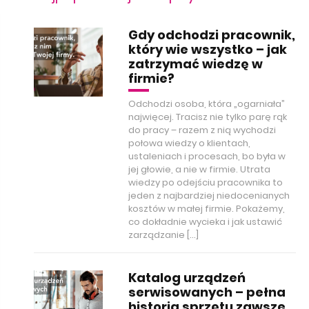
Gdy odchodzi pracownik,
który wie wszystko – jak
zatrzymać wiedzę w
firmie?
Odchodzi osoba, która „ogarniała”
najwięcej. Tracisz nie tylko parę rąk
do pracy – razem z nią wychodzi
połowa wiedzy o klientach,
ustaleniach i procesach, bo była w
jej głowie, a nie w firmie. Utrata
wiedzy po odejściu pracownika to
jeden z najbardziej niedocenianych
kosztów w małej firmie. Pokażemy,
co dokładnie wycieka i jak ustawić
zarządzanie […]
Katalog urządzeń
serwisowanych – pełna
historia sprzętu zawsze