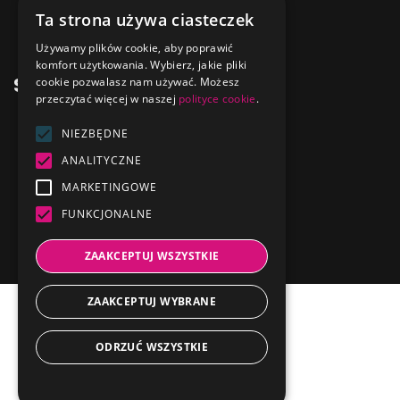
EventManager365
Ta strona używa ciasteczek
ENGLISH
Dokumenty365
Używamy plików cookie, aby poprawić
komfort użytkowania. Wybierz, jakie pliki
GERMAN
Skontaktuj się nami
cookie pozwalasz nam używać. Możesz
przeczytać więcej w naszej
polityce cookie
.
FRENCH
NIEZBĘDNE
ITALIAN
1 Maja 32
44-330 Jastrzębie-Zdrój
ANALITYCZNE
SPANISH
MARKETINGOWE
+48 32 441 28 77
DUTCH
FUNKCJONALNE
PORTUGUESE
kontakt@firmotron.pl
ZAAKCEPTUJ WSZYSTKIE
ZAAKCEPTUJ WYBRANE
ODRZUĆ WSZYSTKIE