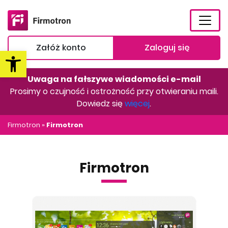
Załóż konto
Zaloguj się
Otwórz pasek narzędzi
Uwaga na fałszywe wiadomości e-mail
Prosimy o czujność i ostrożność przy otwieraniu maili.
Dowiedz się
więcej
.
Firmotron
»
Firmotron
Firmotron