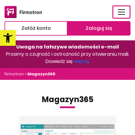
Załóż konto
Zaloguj się
Otwórz pasek narzędzi
Uwaga na fałszywe wiadomości e-mail
Prosimy o czujność i ostrożność przy otwieraniu maili.
Dowiedz się
więcej
.
Firmotron
»
Magazyn365
Magazyn365