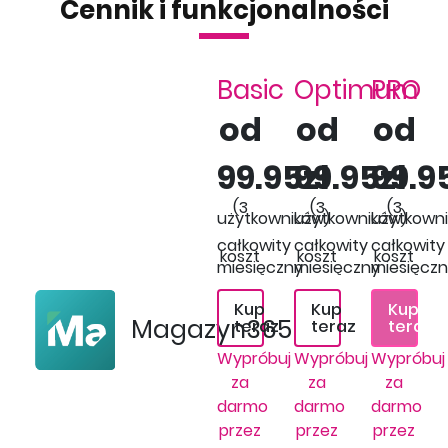
Cennik i funkcjonalności
Basic
Optimum
PRO
od
od
od
99.95zł
99.95zł
99.9
(3
(3
(3
użytkowników)
użytkowników)
użytkown
całkowity
całkowity
całkowity
koszt
koszt
koszt
miesięczny
miesięczny
miesięcz
Kup
Kup
Kup
Magazyn365
teraz
teraz
teraz
Wypróbuj
Wypróbuj
Wypróbuj
za
za
za
darmo
darmo
darmo
przez
przez
przez