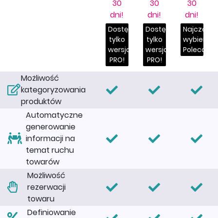
30
30
30
dni!
dni!
dni!
Dostępna
Dostępna
Najczęści
tylko
tylko
wybierane
wersja
wersja
Polecany!
PRO!
PRO!
Możliwość
kategoryzowania
produktów
Automatyczne
generowanie
informacji na
temat ruchu
towarów
Możliwość
rezerwacji
towaru
Definiowanie