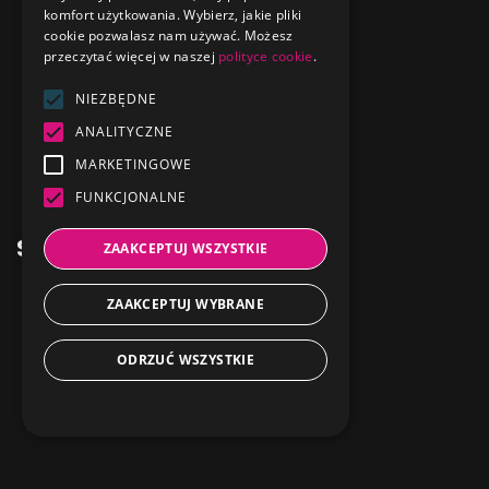
CRM365
komfort użytkowania. Wybierz, jakie pliki
GERMAN
cookie pozwalasz nam używać. Możesz
Umowy365
przeczytać więcej w naszej
polityce cookie
.
FRENCH
Serwis365
NIEZBĘDNE
ITALIAN
Faktura365
ANALITYCZNE
SPANISH
EventManager365
MARKETINGOWE
DUTCH
FUNKCJONALNE
Dokumenty365
PORTUGUESE
Skontaktuj się nami
ZAAKCEPTUJ WSZYSTKIE
ZAAKCEPTUJ WYBRANE
1 Maja 32
44-330 Jastrzębie-Zdrój
ODRZUĆ WSZYSTKIE
+48 32 441 28 77
kontakt@firmotron.pl