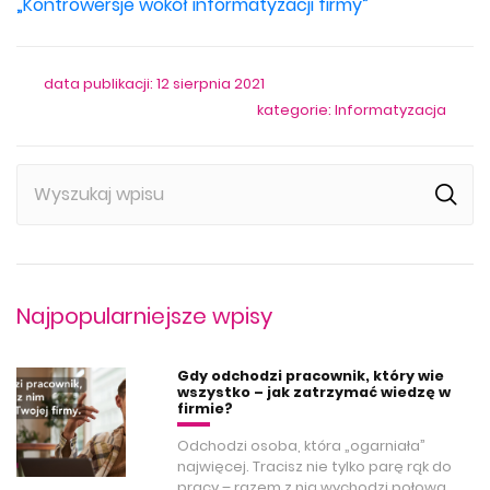
„Kontrowersje wokół informatyzacji firmy”
data publikacji: 12 sierpnia 2021
kategorie:
Informatyzacja
Najpopularniejsze wpisy
Gdy odchodzi pracownik, który wie
wszystko – jak zatrzymać wiedzę w
firmie?
Odchodzi osoba, która „ogarniała”
najwięcej. Tracisz nie tylko parę rąk do
pracy – razem z nią wychodzi połowa