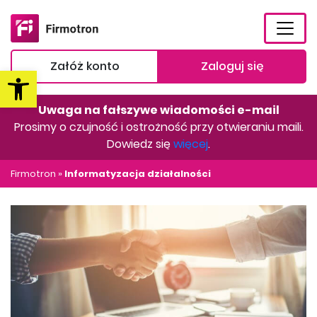
Załóż konto
Zaloguj się
Otwórz pasek narzędzi
Uwaga na fałszywe wiadomości e-mail
Prosimy o czujność i ostrożność przy otwieraniu maili.
Dowiedz się
więcej
.
Firmotron
»
Informatyzacja działalności