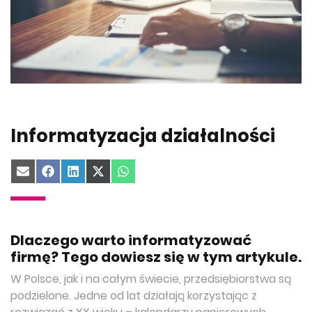
Informatyzacja działalności
Share
Share
Share
Share
Share
on
on
on
on
on
Email
Facebook
LinkedIn
X
WhatsApp
(Twitter)
Dlaczego warto informatyzować
firmę? Tego dowiesz się w tym artykule.
W Polsce, jak i na całym świecie, przedsiębiorstwa są
podzielone. Jedne od lat działają korzystając z